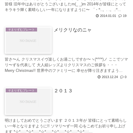
皆様 旧年中はありがとうございましたm(_ _)m 2014年が皆様にとって
キラキラ輝く素晴らしい一年になりますように〜 ゜・*:.。. .。.:*...
2014.01.01
19
メリクリなのニャ
そまりずむプレート
皆さ〜ん クリスマスイヴ楽しくお過ごしですか〜ヽ(*^^*)ノ ここでソマ
リ〜ずを代表して 大人組レッズよりクリスマスのご挨拶を・・・
Merry Christmas!! 世界中のファミリーに 幸せが降り注ぎますよう...
2013.12.24
0
２０１３
そまりずむプレート
明けましておめでとうございます ２０１３年が 皆様にとって素晴らし
い一年となりますように!! ソマリ〜ず一同 心をこめてお祈り申し上げ
ます *☆*:;;;:*☆*:;;;:*☆*:;;;:*☆*:;;;:*☆*:;;;:*☆*:;;;...