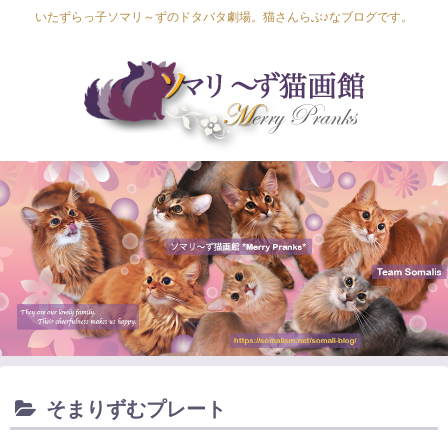
いたずらっ子ソマリ～ずのドタバタ劇場。猫さんらぶ♪なブログです。
Lapis Luna
Lucia Lino
Lycka Leal
Laula
そまりずむプレート