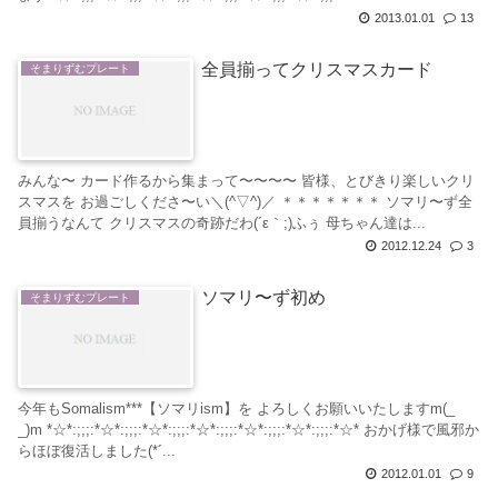
2013.01.01
13
全員揃ってクリスマスカード
そまりずむプレート
みんな〜 カード作るから集まって〜〜〜〜 皆様、とびきり楽しいクリ
スマスを お過ごしくださ〜い＼(^▽^)／ ＊＊＊＊＊＊＊ ソマリ〜ず全
員揃うなんて クリスマスの奇跡だわ(´ε｀;)ふぅ 母ちゃん達は...
2012.12.24
3
ソマリ〜ず初め
そまりずむプレート
今年もSomalism***【ソマリism】を よろしくお願いいたしますm(_
_)m *☆*:;;;:*☆*:;;;:*☆*:;;;:*☆*:;;;:*☆*:;;;:*☆*:;;;:*☆* おかげ様で風邪か
らほぼ復活しました(*´...
2012.01.01
9