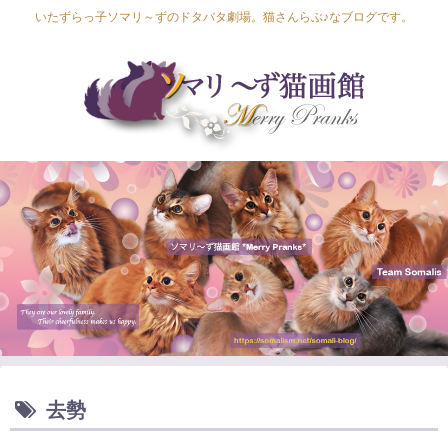
いたずらっ子ソマリ～ずのドタバタ劇場。猫さんらぶ♪なブログです。
Lapis Luna
Lucia Lino
Lycka Leal
Laula
去勢