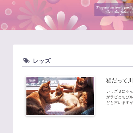
レッズ
猫だって川
感激
レッズ３にゃん
がラピとちびル
どと言いますが