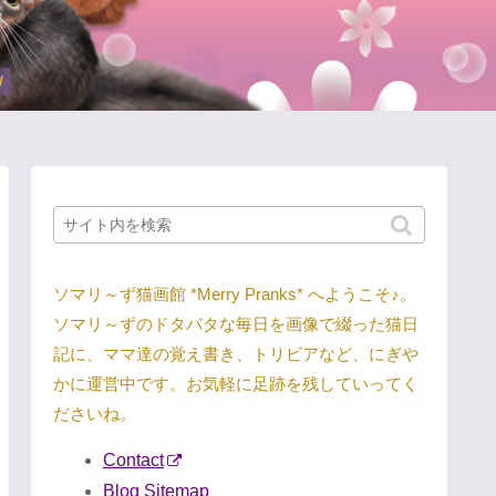
ソマリ～ず猫画館 *Merry Pranks* へようこそ♪。
ソマリ～ずのドタバタな毎日を画像で綴った猫日
記に、ママ達の覚え書き、トリビアなど、にぎや
かに運営中です。お気軽に足跡を残していってく
ださいね。
Contact
Blog Sitemap