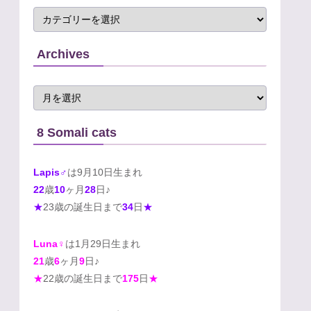
Archives
8 Somali cats
Lapis♂
は9月10日生まれ
22
歳
10
ヶ月
28
日♪
★
23歳の誕生日まで
34
日
★
Luna♀
は1月29日生まれ
21
歳
6
ヶ月
9
日♪
★
22歳の誕生日まで
175
日
★