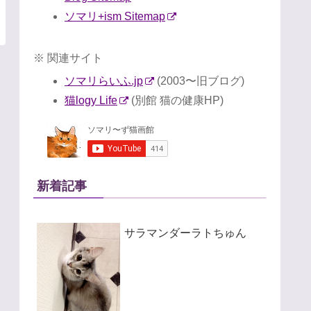
ソマリ+ism Sitemap
※ 関連サイト
ソマリらいふ.jp
(2003〜旧ブログ)
猫logy Life
(別館 猫の健康HP)
新着記事
サラマンダーラトちゅん