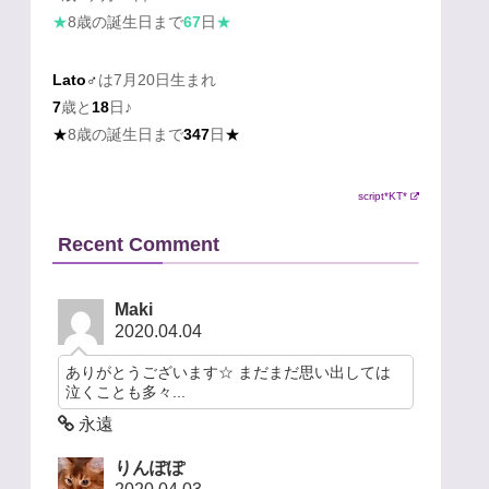
★
8歳の誕生日まで
67
日
★
Lato♂
は7月20日生まれ
7
歳と
18
日♪
★
8歳の誕生日まで
347
日
★
script*KT*
Recent Comment
Maki
2020.04.04
ありがとうございます☆ まだまだ思い出しては
泣くことも多々...
永遠
りんぽぽ