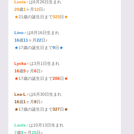
Lucia♀
は6月26日生まれ
20
歳
1
ヶ月
12
日♪
★
21歳の誕生日まで
323
日
★
Lino♂
は8月16日生まれ
16
歳
11
ヶ月
22
日♪
★
17歳の誕生日まで
9
日
★
Lycka♀
は3月1日生まれ
16
歳
5
ヶ月
6
日♪
★
17歳の誕生日まで
206
日
★
Lea-L♂
は6月30日生まれ
16
歳
1
ヶ月
8
日♪
★
17歳の誕生日まで
327
日
★
Laula♂
は10月13日生まれ
7
歳
9
ヶ月
25
日♪