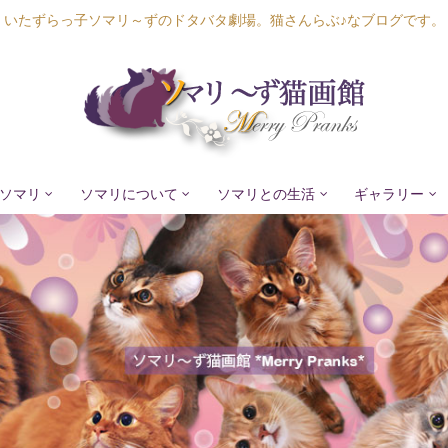
いたずらっ子ソマリ～ずのドタバタ劇場。猫さんらぶ♪なブログです。
ソマリ
ソマリについて
ソマリとの生活
ギャラリー
Lapis Luna
Lucia Lino
Lycka Leal
Laula